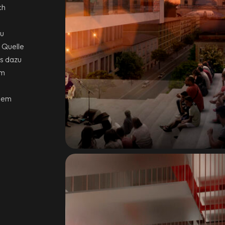
ch
zu
e Quelle
ns dazu
um
 dem