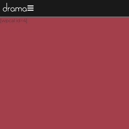
[wpcal id=4]